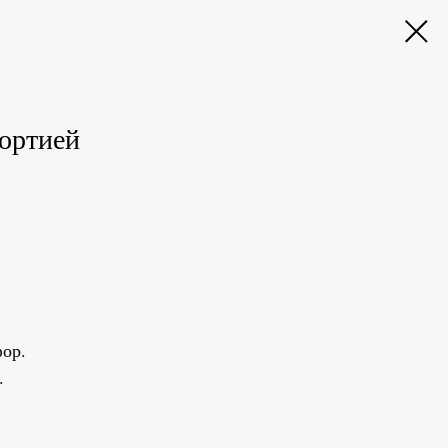
ортией
ор.
.